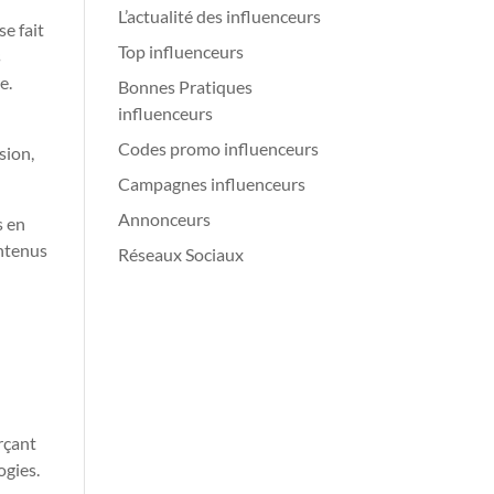
L’actualité des influenceurs
e fait
Top influenceurs
s
e.
Bonnes Pratiques
influenceurs
Codes promo influenceurs
sion,
Campagnes influenceurs
Annonceurs
s en
ontenus
Réseaux Sociaux
rçant
ogies.