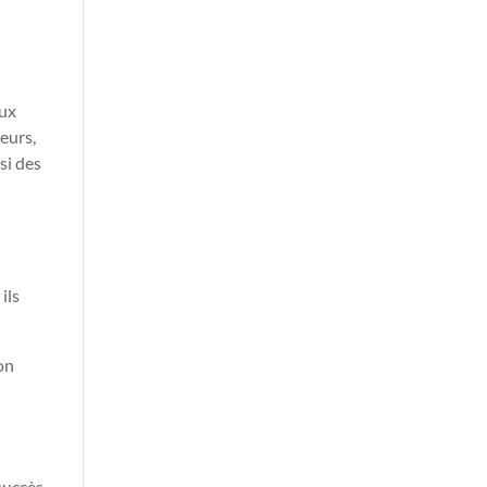
aux
eurs,
si des
ils
on
succès