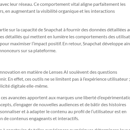
 avec leur réseau. Ce comportement vital aligne parfaitement les
, en augmentant la visibilité organique et les interactions
rtie sur la capacité de Snapchat à fournir des données détaillées 
es détaillés qui mettent en lumière les comportements des utilisat
pour maximiser l’impact positif. En retour, Snapchat développe ain
annonceurs sur sa plateforme.
n innovation en matière de Lenses AI soulèvent des questions
. En effet, ces outils ne se limitent pas à l’expérience utilisateur ; 
icité digitale elle-même.
l, ces avancées apportent aux marques une liberté d’expérimentati
epts, d’engager de nouvelles audiences et de bâtir des histoires
nnaliser et à adapter le contenu au profil de l’utilisateur est en
n de contenus engageants et interactifs.
es à construire de telles expériences numériques déterminera leur 