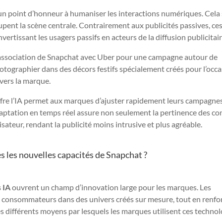
un point d’honneur à humaniser les interactions numériques. Cela s
cupent la scène centrale. Contrairement aux publicités passives, ce
vertissant les usagers passifs en acteurs de la diffusion publicitair
’association de Snapchat avec Uber pour une campagne autour de
otographier dans des décors festifs spécialement créés pour l’occa
nvers la marque.
’offre l’IA permet aux marques d’ajuster rapidement leurs campagne
adaptation en temps réel assure non seulement la pertinence des c
isateur, rendant la publicité moins intrusive et plus agréable.
 les nouvelles capacités de Snapchat ?
 IA
ouvrent un champ d’innovation large pour les marques. Les
 consommateurs dans des univers créés sur mesure, tout en renfo
s différents moyens par lesquels les marques utilisent ces technol