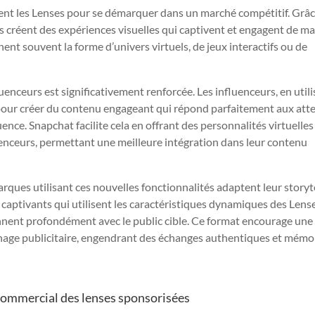
nt les Lenses pour se démarquer dans un marché compétitif. Grâc
ses créent des expériences visuelles qui captivent et engagent de m
ent souvent la forme d’univers virtuels, de jeux interactifs ou de
uenceurs est significativement renforcée. Les influenceurs, en util
t pour créer du contenu engageant qui répond parfaitement aux att
nce. Snapchat facilite cela en offrant des personnalités virtuelles
uenceurs, permettant une meilleure intégration dans leur contenu
arques utilisant ces nouvelles fonctionnalités adaptent leur storyte
s captivants qui utilisent les caractéristiques dynamiques des Lens
onnent profondément avec le public cible. Ce format encourage une
ichage publicitaire, engendrant des échanges authentiques et mémo
t commercial des lenses sponsorisées