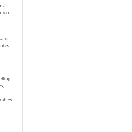
e à
anière
isant
entes
lling.
es,
rables