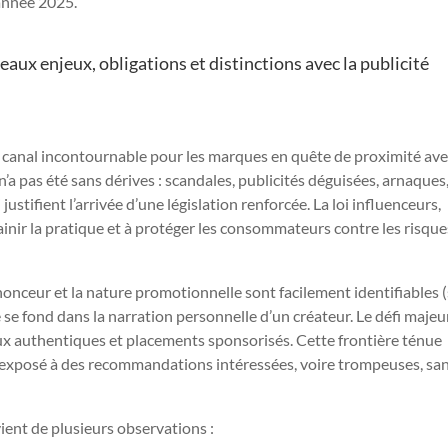
année 2025.
aux enjeux, obligations et distinctions avec la publicité
de canal incontournable pour les marques en quête de proximité ave
 n’a pas été sans dérives : scandales, publicités déguisées, arnaques
stifient l’arrivée d’une législation renforcée. La loi influenceurs,
sainir la pratique et à protéger les consommateurs contre les risque
nnonceur et la nature promotionnelle sont facilement identifiables 
e se fond dans la narration personnelle d’un créateur. Le défi majeu
aux authentiques et placements sponsorisés. Cette frontière ténue
 exposé à des recommandations intéressées, voire trompeuses, sa
ient de plusieurs observations :