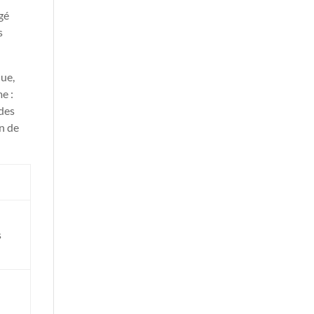
gé
s
que,
e :
 des
on de
s