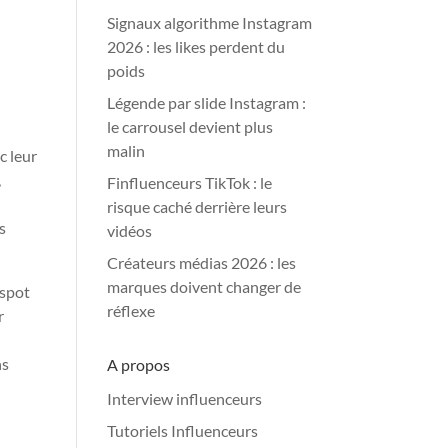
Signaux algorithme Instagram
2026 : les likes perdent du
poids
Légende par slide Instagram :
le carrousel devient plus
malin
c leur
,
Finfluenceurs TikTok : le
risque caché derrière leurs
s
vidéos
Créateurs médias 2026 : les
marques doivent changer de
(spot
réflexe
r
ns
A propos
Interview influenceurs
Tutoriels Influenceurs