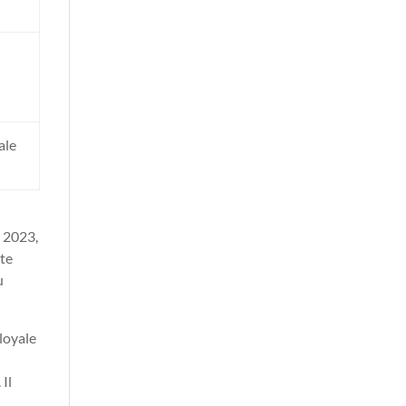
ale
t 2023,
tte
u
loyale
 Il