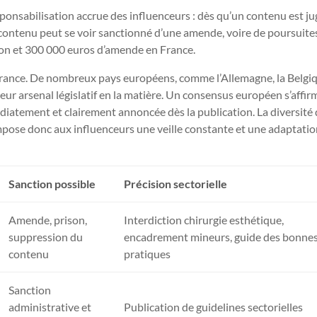
sponsabilisation accrue des influenceurs : dès qu’un contenu est ju
e contenu peut se voir sanctionné d’une amende, voire de poursuite
son et 300 000 euros d’amende en France.
 France. De nombreux pays européens, comme l’Allemagne, la Belgi
leur arsenal législatif en la matière. Un consensus européen s’affirm
iatement et clairement annoncée dès la publication. La diversité
impose donc aux influenceurs une veille constante et une adaptati
Sanction possible
Précision sectorielle
Amende, prison,
Interdiction chirurgie esthétique,
suppression du
encadrement mineurs, guide des bonne
contenu
pratiques
Sanction
administrative et
Publication de guidelines sectorielles