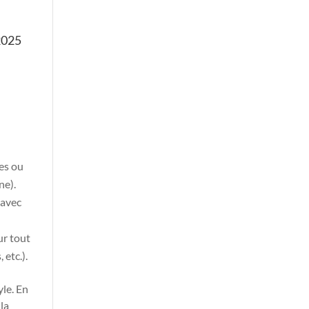
 2025
ues ou
ne).
 avec
ur tout
 etc.).
yle. En
 la