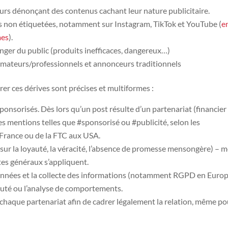
s dénonçant des contenus cachant leur nature publicitaire.
s non étiquetées, notamment sur Instagram, TikTok et YouTube (
e
mes
).
nger du public (produits inefficaces, dangereux…)
 amateurs/professionnels et annonceurs traditionnels
er ces dérives sont précises et multiformes :
ponsorisés. Dès lors qu’un post résulte d’un partenariat (financier
 des mentions telles que #sponsorisé ou #publicité, selon les
France ou de la FTC aux USA.
oi sur la loyauté, la véracité, l’absence de promesse mensongère) –
tes généraux s’appliquent.
données et la collecte des informations (notamment RGPD en Europ
nauté ou l’analyse de comportements.
 chaque partenariat afin de cadrer légalement la relation, même po