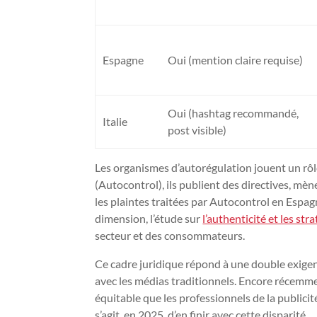
Espagne
Oui (mention claire requise)
Oui (hashtag recommandé,
Italie
post visible)
Les organismes d’autorégulation jouent un rô
(Autocontrol), ils publient des directives, m
les plaintes traitées par Autocontrol en Espagn
dimension, l’étude sur
l’authenticité et les st
secteur et des consommateurs.
Ce cadre juridique répond à une double exigenc
avec les médias traditionnels. Encore récemm
équitable que les professionnels de la publicit
s’agit, en 2025, d’en finir avec cette disparité.