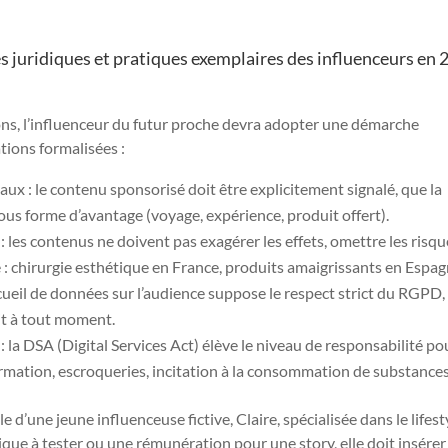
s juridiques et pratiques exemplaires des influenceurs en
ons, l’influenceur du futur proche devra adopter une démarche
tions formalisées :
ux : le contenu sponsorisé doit être explicitement signalé, que la
sous forme d’avantage (voyage, expérience, produit offert).
: les contenus ne doivent pas exagérer les effets, omettre les risq
: chirurgie esthétique en France, produits amaigrissants en Espag
cueil de données sur l’audience suppose le respect strict du RGPD,
ait à tout moment.
: la DSA (Digital Services Act) élève le niveau de responsabilité po
ormation, escroqueries, incitation à la consommation de substances,
 d’une jeune influenceuse fictive, Claire, spécialisée dans le lifest
ique à tester ou une rémunération pour une story, elle doit insérer