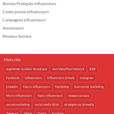
Bonnes Pratiques influenceurs
Codes promo influenceurs
Campagnes influenceurs
Annonceurs
Réseaux Sociaux
Mots clés
augmenter la valeur de marque
Avis ValueYourNetwork
B2B
Facebook
Influenceurs
Influenceurs virtuels
Instagram
Linkedin
Macro-influenceurs
Marketing
marronnier marketing
Micro-influenceurs
Nano-influenceurs
réseaux sociaux
secrets marketing
social media 2026
stratégies social media
Telegram
Tiktok
Twitch
YouTube