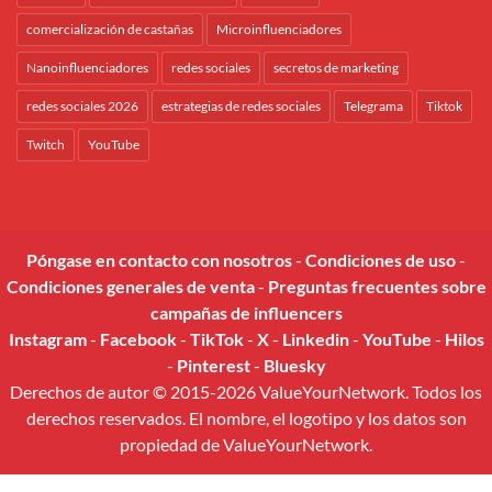
comercialización de castañas
Microinfluenciadores
Nanoinfluenciadores
redes sociales
secretos de marketing
redes sociales 2026
estrategias de redes sociales
Telegrama
Tiktok
Twitch
YouTube
Póngase en contacto con nosotros
-
Condiciones de uso
-
Condiciones generales de venta
-
Preguntas frecuentes sobre
campañas de influencers
Instagram
-
Facebook
-
TikTok
-
X
-
Linkedin
-
YouTube
-
Hilos
-
Pinterest
-
Bluesky
Derechos de autor © 2015-2026 ValueYourNetwork. Todos los
derechos reservados. El nombre, el logotipo y los datos son
propiedad de ValueYourNetwork.