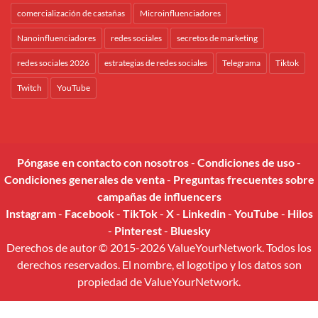
comercialización de castañas
Microinfluenciadores
Nanoinfluenciadores
redes sociales
secretos de marketing
redes sociales 2026
estrategias de redes sociales
Telegrama
Tiktok
Twitch
YouTube
Póngase en contacto con nosotros
-
Condiciones de uso
-
Condiciones generales de venta
-
Preguntas frecuentes sobre
campañas de influencers
Instagram
-
Facebook
-
TikTok
-
X
-
Linkedin
-
YouTube
-
Hilos
-
Pinterest
-
Bluesky
Derechos de autor © 2015-2026 ValueYourNetwork. Todos los
derechos reservados. El nombre, el logotipo y los datos son
propiedad de ValueYourNetwork.