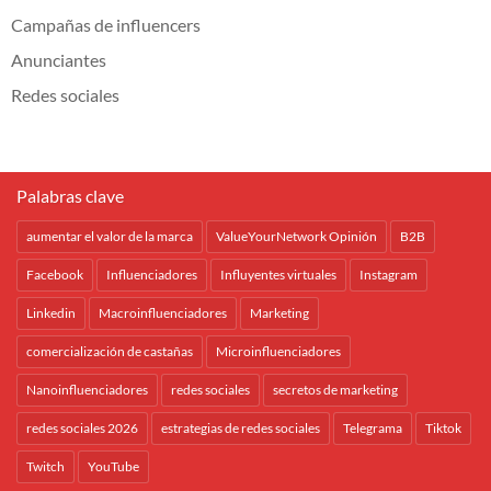
Campañas de influencers
Anunciantes
Redes sociales
Palabras clave
aumentar el valor de la marca
ValueYourNetwork Opinión
B2B
Facebook
Influenciadores
Influyentes virtuales
Instagram
Linkedin
Macroinfluenciadores
Marketing
comercialización de castañas
Microinfluenciadores
Nanoinfluenciadores
redes sociales
secretos de marketing
redes sociales 2026
estrategias de redes sociales
Telegrama
Tiktok
Twitch
YouTube