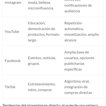
Instagram
moda, belleza,
notificaciones de
microinfluencia
audiencia
Educación,
Repetición
demostración de
automática,
YouTube
productos, formato
monetización, amplio
largo
alcance
Amplia base de
Eventos, noticias,
usuarios, opciones
Facebook
grupos
publicitarias
específicas
Algoritmo viral,
Entretenimiento,
TikTok
integración de
retos, compras
compras directas
Tendencias del streaming en directo: el auge de una palanca