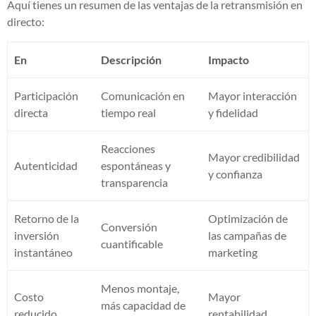
Aquí tienes un resumen de las ventajas de la retransmisión en
directo:
En
Descripción
Impacto
Participación
Comunicación en
Mayor interacción
directa
tiempo real
y fidelidad
Reacciones
Mayor credibilidad
Autenticidad
espontáneas y
y confianza
transparencia
Retorno de la
Optimización de
Conversión
inversión
las campañas de
cuantificable
instantáneo
marketing
Menos montaje,
Costo
Mayor
más capacidad de
reducido
rentabilidad