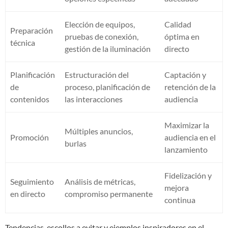
Elección de equipos,
Calidad
Preparación
pruebas de conexión,
óptima en
técnica
gestión de la iluminación
directo
Planificación
Estructuración del
Captación y
de
proceso, planificación de
retención de la
contenidos
las interacciones
audiencia
Maximizar la
Múltiples anuncios,
Promoción
audiencia en el
burlas
lanzamiento
Fidelización y
Seguimiento
Análisis de métricas,
mejora
en directo
compromiso permanente
continua
Tendencias, escollos a evitar y ejemplos inspiradores en el