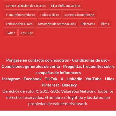
comercialización de castañas
Microinfluenciadores
Nanoinfluenciadores
redes sociales
secretos de marketing
redes sociales 2026
estrategias de redes sociales
Telegrama
Tiktok
Twitch
YouTube
Póngase en contacto con nosotros
-
Condiciones de uso
-
Condiciones generales de venta
-
Preguntas frecuentes sobre
campañas de influencers
Instagram
-
Facebook
-
TikTok
-
X
-
Linkedin
-
YouTube
-
Hilos
-
Pinterest
-
Bluesky
Derechos de autor © 2015-2026 ValueYourNetwork. Todos los
derechos reservados. El nombre, el logotipo y los datos son
propiedad de ValueYourNetwork.