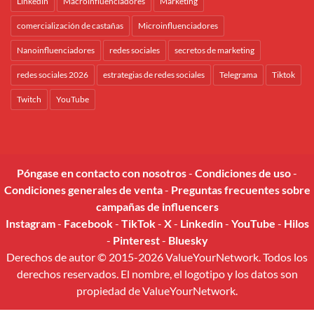
Linkedin
Macroinfluenciadores
Marketing
comercialización de castañas
Microinfluenciadores
Nanoinfluenciadores
redes sociales
secretos de marketing
redes sociales 2026
estrategias de redes sociales
Telegrama
Tiktok
Twitch
YouTube
Póngase en contacto con nosotros
-
Condiciones de uso
-
Condiciones generales de venta
-
Preguntas frecuentes sobre
campañas de influencers
Instagram
-
Facebook
-
TikTok
-
X
-
Linkedin
-
YouTube
-
Hilos
-
Pinterest
-
Bluesky
Derechos de autor © 2015-2026 ValueYourNetwork. Todos los
derechos reservados. El nombre, el logotipo y los datos son
propiedad de ValueYourNetwork.