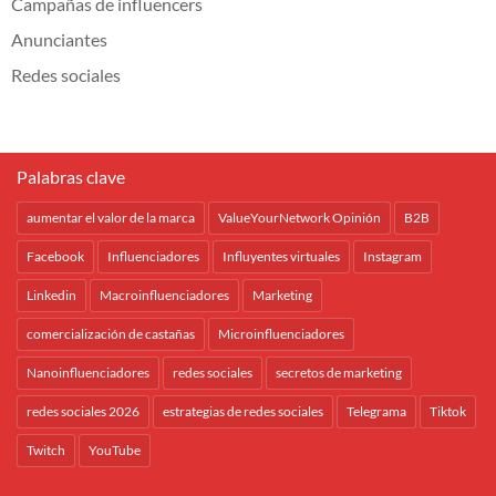
Campañas de influencers
Anunciantes
Redes sociales
Palabras clave
aumentar el valor de la marca
ValueYourNetwork Opinión
B2B
Facebook
Influenciadores
Influyentes virtuales
Instagram
Linkedin
Macroinfluenciadores
Marketing
comercialización de castañas
Microinfluenciadores
Nanoinfluenciadores
redes sociales
secretos de marketing
redes sociales 2026
estrategias de redes sociales
Telegrama
Tiktok
Twitch
YouTube