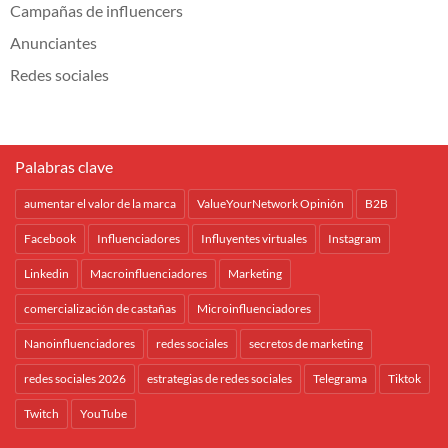
Campañas de influencers
Anunciantes
Redes sociales
Palabras clave
aumentar el valor de la marca
ValueYourNetwork Opinión
B2B
Facebook
Influenciadores
Influyentes virtuales
Instagram
Linkedin
Macroinfluenciadores
Marketing
comercialización de castañas
Microinfluenciadores
Nanoinfluenciadores
redes sociales
secretos de marketing
redes sociales 2026
estrategias de redes sociales
Telegrama
Tiktok
Twitch
YouTube