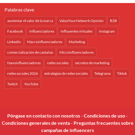
Palabras clave
aumentar el valor de la marca
ValueYourNetwork Opinión
B2B
Facebook
Influenciadores
Influyentes virtuales
Instagram
Linkedin
Macroinfluenciadores
Marketing
comercialización de castañas
Microinfluenciadores
Nanoinfluenciadores
redes sociales
secretos de marketing
redes sociales 2026
estrategias de redes sociales
Telegrama
Tiktok
Twitch
YouTube
Póngase en contacto con nosotros
-
Condiciones de uso
-
Condiciones generales de venta
-
Preguntas frecuentes sobre
campañas de influencers