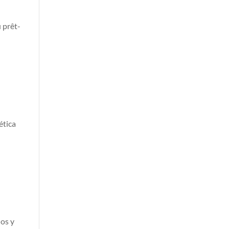
 prêt-
ética
dos y