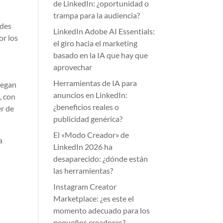
de LinkedIn: ¿oportunidad o
trampa para la audiencia?
edes
LinkedIn Adobe AI Essentials:
or los
el giro hacia el marketing
basado en la IA que hay que
aprovechar
Herramientas de IA para
uegan
anuncios en LinkedIn:
4
, con
¿beneficios reales o
r de
publicidad genérica?
El «Modo Creador» de
a
LinkedIn 2026 ha
desaparecido: ¿dónde están
las herramientas?
Instagram Creator
Marketplace: ¿es este el
momento adecuado para los
pequeños creadores?