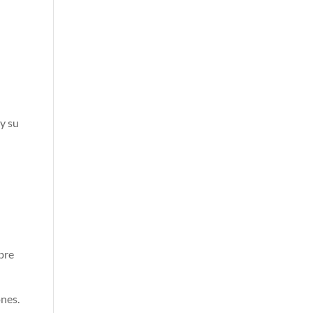
y su
bre
ones.