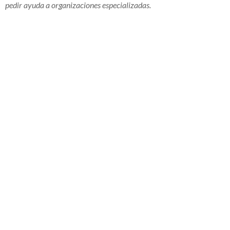
pedir ayuda a organizaciones especializadas.