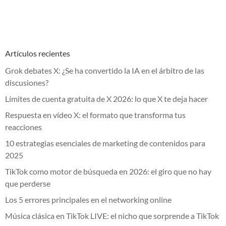
Artículos recientes
Grok debates X: ¿Se ha convertido la IA en el árbitro de las
discusiones?
Límites de cuenta gratuita de X 2026: lo que X te deja hacer
Respuesta en vídeo X: el formato que transforma tus
reacciones
10 estrategias esenciales de marketing de contenidos para
2025
TikTok como motor de búsqueda en 2026: el giro que no hay
que perderse
Los 5 errores principales en el networking online
Música clásica en TikTok LIVE: el nicho que sorprende a TikTok