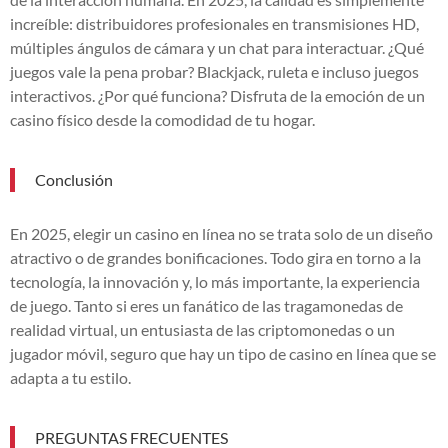
increíble: distribuidores profesionales en transmisiones HD,
múltiples ángulos de cámara y un chat para interactuar. ¿Qué
juegos vale la pena probar? Blackjack, ruleta e incluso juegos
interactivos. ¿Por qué funciona? Disfruta de la emoción de un
casino físico desde la comodidad de tu hogar.
Conclusión
En 2025, elegir un casino en línea no se trata solo de un diseño
atractivo o de grandes bonificaciones. Todo gira en torno a la
tecnología, la innovación y, lo más importante, la experiencia
de juego. Tanto si eres un fanático de las tragamonedas de
realidad virtual, un entusiasta de las criptomonedas o un
jugador móvil, seguro que hay un tipo de casino en línea que se
adapta a tu estilo.
PREGUNTAS FRECUENTES