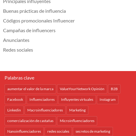
Principales influyentes
Buenas prácticas de influencia
Códigos promocionales Influencer
Campañas de influencers
Anunciantes
Redes sociales
Palabras clave
aumentar el valor de la marca
ValueYourNetwork Opinión
B2B
Facebook
Influenciadores
Influyentes virtuales
Instagram
Linkedin
Macroinfluenciadores
Marketing
comercialización de castañas
Microinfluenciadores
Nanoinfluenciadores
redes sociales
secretos de marketing