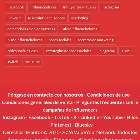
Facebook
Influenciadores
Influyentes virtuales
Instagram
Linkedin
Macroinfluenciadores
Marketing
comercialización de castañas
Microinfluenciadores
Nanoinfluenciadores
redes sociales
secretos de marketing
redes sociales 2026
estrategias de redes sociales
Telegrama
Tiktok
Twitch
YouTube
Póngase en contacto con nosotros
-
Condiciones de uso
-
Condiciones generales de venta
-
Preguntas frecuentes sobre
campañas de influencers
Instagram
-
Facebook
-
TikTok
-
X
-
Linkedin
-
YouTube
-
Hilos
-
Pinterest
-
Bluesky
Derechos de autor © 2015-2026 ValueYourNetwork. Todos los
derechos reservados. El nombre, el logotipo y los datos son