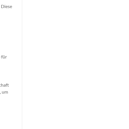
. Diese
 für
chaft
, um