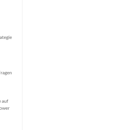
rategie
Fragen
e auf
lower