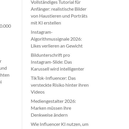
Vollständiges Tutorial für
Anfänger: realistische Bilder
von Haustieren und Porträts
mit KI erstellen
10.000
Instagram-
Algorithmussignale 2026:
Likes verlieren an Gewicht
Bildunterschrift pro
r
Instagram-Slide: Das
 und
Karussell wird intelligenter
chten
TikTok-Influencer: Das
i
versteckte Risiko hinter ihren
Videos
Mediengestalter 2026:
Marken müssen ihre
Denkweise ändern
Wie Influencer KI nutzen, um
e