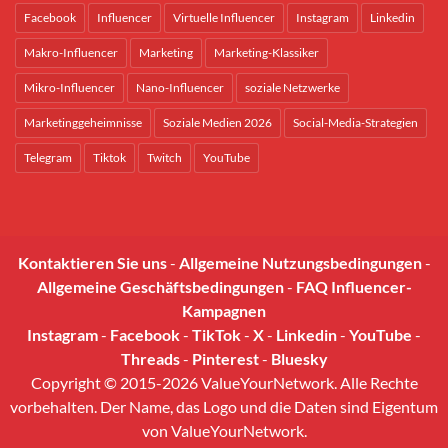
Facebook
Influencer
Virtuelle Influencer
Instagram
Linkedin
Makro-Influencer
Marketing
Marketing-Klassiker
Mikro-Influencer
Nano-Influencer
soziale Netzwerke
Marketinggeheimnisse
Soziale Medien 2026
Social-Media-Strategien
Telegram
Tiktok
Twitch
YouTube
Kontaktieren Sie uns
-
Allgemeine Nutzungsbedingungen
-
Allgemeine Geschäftsbedingungen
-
FAQ Influencer-
Kampagnen
Instagram
-
Facebook
-
TikTok
-
X
-
Linkedin
-
YouTube
-
Threads
-
Pinterest
-
Bluesky
Copyright © 2015-2026 ValueYourNetwork. Alle Rechte
vorbehalten. Der Name, das Logo und die Daten sind Eigentum
von ValueYourNetwork.