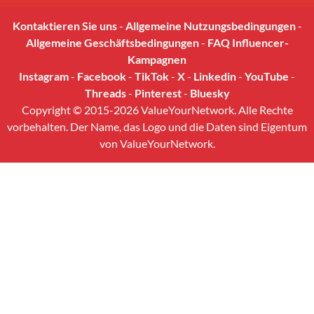
Kontaktieren Sie uns
-
Allgemeine Nutzungsbedingungen
-
Allgemeine Geschäftsbedingungen
-
FAQ Influencer-
Kampagnen
Instagram
-
Facebook
-
TikTok
-
X
-
Linkedin
-
YouTube
-
Threads
-
Pinterest
-
Bluesky
Copyright © 2015-2026 ValueYourNetwork. Alle Rechte
vorbehalten. Der Name, das Logo und die Daten sind Eigentum
von ValueYourNetwork.