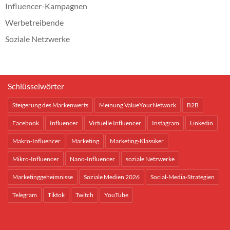
Influencer-Kampagnen
Werbetreibende
Soziale Netzwerke
Schlüsselwörter
Steigerung des Markenwerts
Meinung ValueYourNetwork
B2B
Facebook
Influencer
Virtuelle Influencer
Instagram
Linkedin
Makro-Influencer
Marketing
Marketing-Klassiker
Mikro-Influencer
Nano-Influencer
soziale Netzwerke
Marketinggeheimnisse
Soziale Medien 2026
Social-Media-Strategien
Telegram
Tiktok
Twitch
YouTube