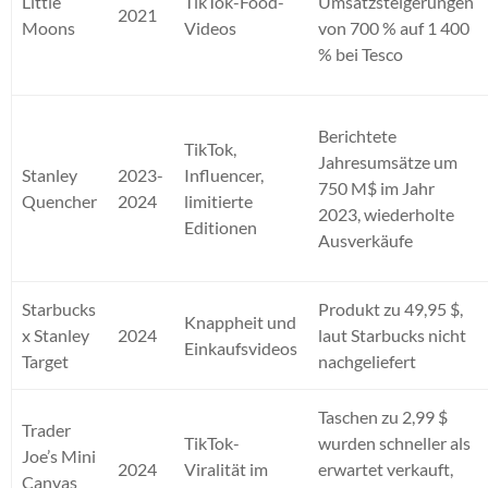
Little
TikTok-Food-
Umsatzsteigerungen
2021
Moons
Videos
von 700 % auf 1 400
% bei Tesco
Berichtete
TikTok,
Jahresumsätze um
Stanley
2023-
Influencer,
750 M$ im Jahr
Quencher
2024
limitierte
2023, wiederholte
Editionen
Ausverkäufe
Starbucks
Produkt zu 49,95 $,
Knappheit und
x Stanley
2024
laut Starbucks nicht
Einkaufsvideos
Target
nachgeliefert
Taschen zu 2,99 $
Trader
TikTok-
wurden schneller als
Joe’s Mini
2024
Viralität im
erwartet verkauft,
Canvas