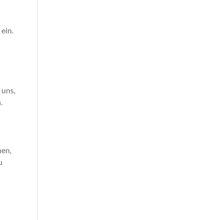
ein.
 uns,
.
nen,
u