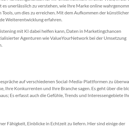
ist es unerlässlich zu verstehen, wie Ihre Marke online wahrgeno
ten Tools, um dies zu erreichen. Mit dem Aufkommen der künstliche
ende Weiterentwicklung erfahren.
 Listening mit KI dabei helfen kann, Daten in Marketingchancen
zialisierter Agenturen wie ValueYourNetwork bei der Umsetzung
n.
-Gespräche auf verschiedenen Social-Media-Plattformen zu überw
ke, Ihre Konkurrenten und Ihre Branche sagen. Es geht über die b
s; Es erfasst auch die Gefühle, Trends und Interessengebiete Ih
er Fähigkeit, Einblicke in Echtzeit zu liefern. Hier sind einige der