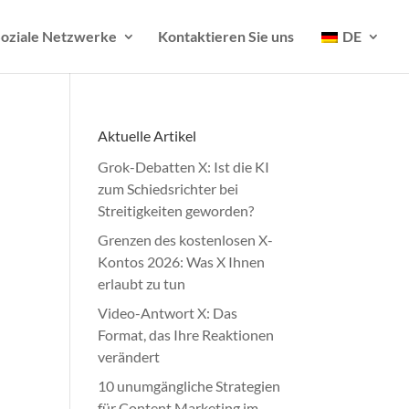
oziale Netzwerke
Kontaktieren Sie uns
DE
Aktuelle Artikel
Grok-Debatten X: Ist die KI
zum Schiedsrichter bei
Streitigkeiten geworden?
Grenzen des kostenlosen X-
Kontos 2026: Was X Ihnen
erlaubt zu tun
Video-Antwort X: Das
Format, das Ihre Reaktionen
verändert
10 unumgängliche Strategien
für Content Marketing im