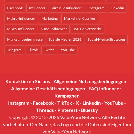
Facebook
Influencer
Virtuelle Influencer
Instagram
Linkedin
Makro-Influencer
Marketing
Marketing-Klassiker
Mikro-Influencer
Nano-Influencer
soziale Netzwerke
Marketinggeheimnisse
Soziale Medien 2026
Social-Media-Strategien
Telegram
Tiktok
Twitch
YouTube
Kontaktieren Sie uns
-
Allgemeine Nutzungsbedingungen
-
Allgemeine Geschäftsbedingungen
-
FAQ Influencer-
Kampagnen
Instagram
-
Facebook
-
TikTok
-
X
-
Linkedin
-
YouTube
-
Threads
-
Pinterest
-
Bluesky
Copyright © 2015-2026 ValueYourNetwork. Alle Rechte
vorbehalten. Der Name, das Logo und die Daten sind Eigentum
von ValueYourNetwork.