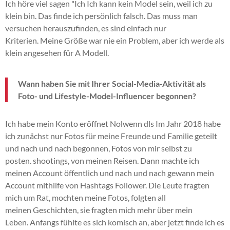
Ich höre viel
sagen "Ich
Ich kann kein Model sein, weil ich zu
klein bin. Das finde ich persönlich falsch.
Das muss man
versuchen herauszufinden, es sind einfach nur
Kriterien.
Meine Größe war nie ein Problem, aber ich werde als
klein angesehen für
A
Modell.
Wann haben Sie mit Ihrer Social-Media-Aktivität als
Foto- und Lifestyle-Model-Influencer begonnen?
Ich habe mein Konto eröffnet
Nolwenn dls
Im Jahr 2018 habe
ich zunächst nur Fotos für meine Freunde und Familie geteilt
und nach und nach begonnen, Fotos von mir selbst zu
posten.
shootings
, von meinen Reisen.
Dann machte ich
meinen Account öffentlich und nach und nach gewann mein
Account mithilfe von Hashtags Follower.
Die Leute fragten
mich um Rat, mochten meine Fotos, folgten all
meinen
Geschichten
, sie fragten mich mehr über mein
Leben.
Anfangs fühlte es sich komisch an, aber jetzt finde ich es