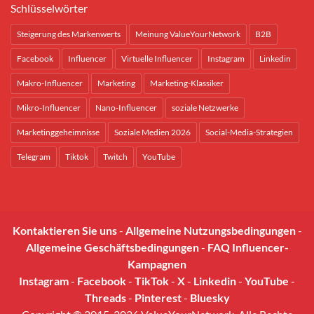
Schlüsselwörter
Steigerung des Markenwerts
Meinung ValueYourNetwork
B2B
Facebook
Influencer
Virtuelle Influencer
Instagram
Linkedin
Makro-Influencer
Marketing
Marketing-Klassiker
Mikro-Influencer
Nano-Influencer
soziale Netzwerke
Marketinggeheimnisse
Soziale Medien 2026
Social-Media-Strategien
Telegram
Tiktok
Twitch
YouTube
Kontaktieren Sie uns
-
Allgemeine Nutzungsbedingungen
-
Allgemeine Geschäftsbedingungen
-
FAQ Influencer-
Kampagnen
Instagram
-
Facebook
-
TikTok
-
X
-
Linkedin
-
YouTube
-
Threads
-
Pinterest
-
Bluesky