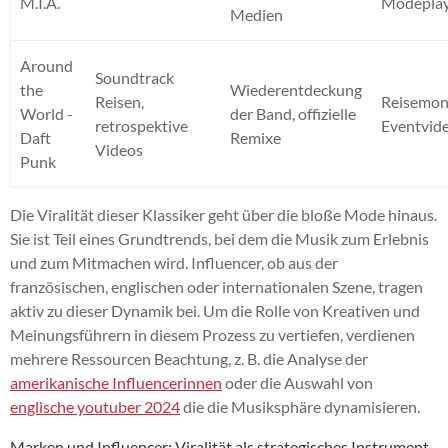
M.I.A.
Modeplay
Medien
Around
Soundtrack
the
Wiederentdeckung
Reisen,
Reisemon
World -
der Band, offizielle
retrospektive
Eventvid
Daft
Remixe
Videos
Punk
Die Viralität dieser Klassiker geht über die bloße Mode hinaus.
Sie ist Teil eines Grundtrends, bei dem die Musik zum Erlebnis
und zum Mitmachen wird. Influencer, ob aus der
französischen, englischen oder internationalen Szene, tragen
aktiv zu dieser Dynamik bei. Um die Rolle von Kreativen und
Meinungsführern in diesem Prozess zu vertiefen, verdienen
mehrere Ressourcen Beachtung, z. B. die Analyse der
amerikanische Influencerinnen
oder die Auswahl von
englische youtuber 2024
die die Musiksphäre dynamisieren.
Marken und Influencer: Viralität als strategisches Instrument