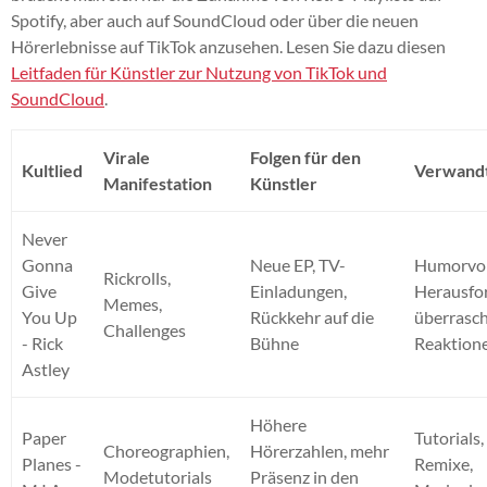
Spotify, aber auch auf SoundCloud oder über die neuen
Hörerlebnisse auf TikTok anzusehen. Lesen Sie dazu diesen
Leitfaden für Künstler zur Nutzung von TikTok und
SoundCloud
.
Virale
Folgen für den
Kultlied
Verwandt
Manifestation
Künstler
Never
Gonna
Neue EP, TV-
Humorvol
Rickrolls,
Give
Einladungen,
Herausfo
Memes,
You Up
Rückkehr auf die
überrasc
Challenges
- Rick
Bühne
Reaktion
Astley
Höhere
Paper
Tutorials,
Choreographien,
Hörerzahlen, mehr
Planes -
Remixe,
Modetutorials
Präsenz in den