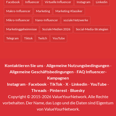
Facebook
Influencer
Virtuelle Influencer
Instagram
Linkedin
Makro-Influencer
Marketing
Marketing-Klassiker
Mikro-Influencer
Nano-Influencer
soziale Netzwerke
Marketinggeheimnisse
Soziale Medien 2026
Social-Media-Strategien
Telegram
Tiktok
Twitch
YouTube
Kontaktieren Sie uns
-
Allgemeine Nutzungsbedingungen
-
Allgemeine Geschäftsbedingungen
-
FAQ Influencer-
Kampagnen
Instagram
-
Facebook
-
TikTok
-
X
-
Linkedin
-
YouTube
-
Threads
-
Pinterest
-
Bluesky
Copyright © 2015-2026 ValueYourNetwork. Alle Rechte
vorbehalten. Der Name, das Logo und die Daten sind Eigentum
von ValueYourNetwork.