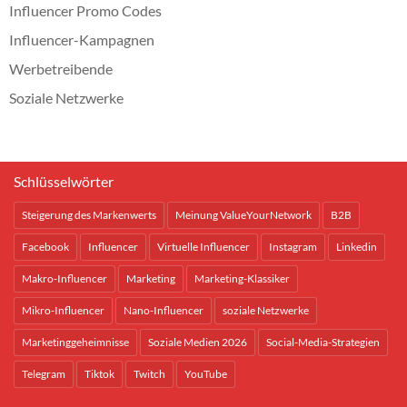
Influencer Promo Codes
Influencer-Kampagnen
Werbetreibende
Soziale Netzwerke
Schlüsselwörter
Steigerung des Markenwerts
Meinung ValueYourNetwork
B2B
Facebook
Influencer
Virtuelle Influencer
Instagram
Linkedin
Makro-Influencer
Marketing
Marketing-Klassiker
Mikro-Influencer
Nano-Influencer
soziale Netzwerke
Marketinggeheimnisse
Soziale Medien 2026
Social-Media-Strategien
Telegram
Tiktok
Twitch
YouTube