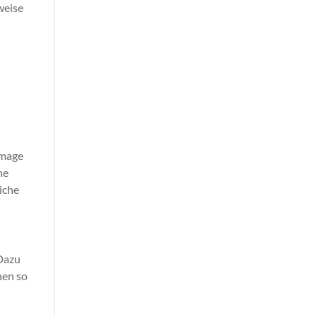
weise
Image
ne
iche
 Dazu
nen so