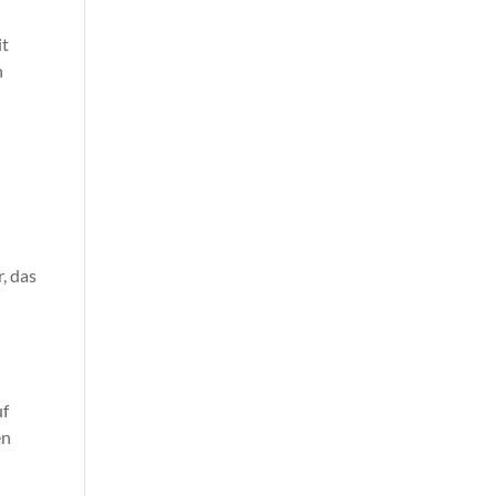
it
n
, das
uf
en