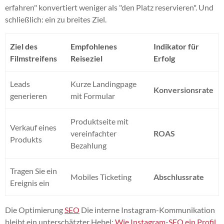
erfahren" konvertiert weniger als "den Platz reservieren". Und
schließlich: ein zu breites Ziel.
Ziel des
Empfohlenes
Indikator für
Filmstreifens
Reiseziel
Erfolg
Leads
Kurze Landingpage
Konversionsrate
generieren
mit Formular
Produktseite mit
Verkauf eines
vereinfachter
ROAS
Produkts
Bezahlung
Tragen Sie ein
Mobiles Ticketing
Abschlussrate
Ereignis ein
Die Optimierung
SEO
Die interne Instagram-Kommunikation
bleibt ein unterschätzter Hebel:
Wie Instagram-SEO ein Profil