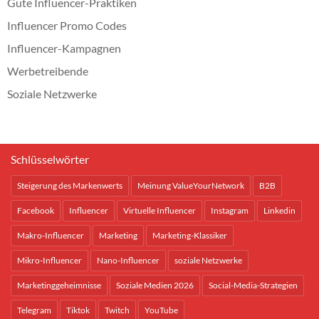
Gute Influencer-Praktiken
Influencer Promo Codes
Influencer-Kampagnen
Werbetreibende
Soziale Netzwerke
Schlüsselwörter
Steigerung des Markenwerts
Meinung ValueYourNetwork
B2B
Facebook
Influencer
Virtuelle Influencer
Instagram
Linkedin
Makro-Influencer
Marketing
Marketing-Klassiker
Mikro-Influencer
Nano-Influencer
soziale Netzwerke
Marketinggeheimnisse
Soziale Medien 2026
Social-Media-Strategien
Telegram
Tiktok
Twitch
YouTube