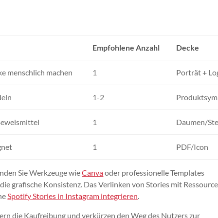
Empfohlene Anzahl
Decke
ke menschlich machen
1
Porträt + Lo
eln
1-2
Produktsym
Beweismittel
1
Daumen/Ste
net
1
PDF/Icon
wenden Sie Werkzeuge wie
Canva
oder professionelle Templates
 die grafische Konsistenz. Das Verlinken von Stories mit Ressourcen
ehe
Spotify Stories in Instagram integrieren
.
ingern die Kaufreibung und verkürzen den Weg des Nutzers zur