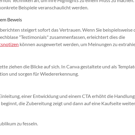
olt Techniken an, um ihre Highlights zu einem Muss zu machen.
konkrete Beispiele veranschaulicht werden.
alem Beweis
richten steigert sofort das Vertrauen. Wenn Sie beispielsweise 
echblase "Testimonials" zusammenfassen, erleichtert dies die
tsnotizen
können ausgewertet werden, um Meinungen zu extrahie
tte ziehen die Blicke auf sich. In Canva gestaltete und als Templat
tion und sorgen für Wiedererkennung.
 Einleitung, einer Entwicklung und einem CTA erhöht die Handlung
t beginnt, die Zubereitung zeigt und dann auf eine Kaufseite weiter
Publikum zu fesseln.