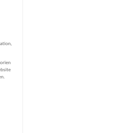
ation,
gorien
ebsite
en.