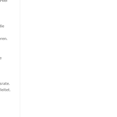
 Hier
die
ren.
e
srate.
leitet.