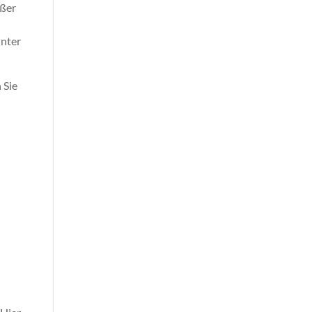
ußer
unter
 Sie