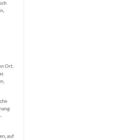
auch
n,
en Ort.
as
n,
sche
nhang
-
en, auf