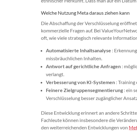
ethnischer Herkunft. Dass man auf ein Datum z
Welche Nutzung Meta daraus ziehen kann
Die Abschaffung der Verschlüsselung eröffnet
kommerzielle Fragen auf. Bei ValueYourNetwo
oft, wie viele strategisch relevante Informatio
Automatisierte Inhaltsanalyse
: Erkennung
missbräuchlichen Inhalten.
Antwort auf gerichtliche Anfragen
: mögli
verlangt.
Verbesserung von KI-Systemen
: Trainin
Feinere Zielgruppensegmentierung
: ein 
Verschlüsselung besser zugänglicher Ansatz
Diese Entwicklung erinnert an andere Schritte
Fachleute können insbesondere die Veränd
den weiterreichenden Entwicklungen von
Met