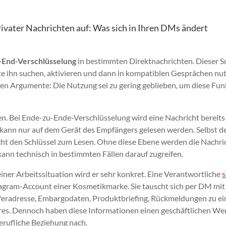
rivater Nachrichten auf: Was sich in Ihren DMs ändert
-End-Verschlüsselung
in bestimmten Direktnachrichten. Dieser S
e ihn suchen, aktivieren und dann in kompatiblen Gesprächen nut
en Argumente: Die Nutzung sei zu gering geblieben, um diese Fun
ren. Bei Ende-zu-Ende-Verschlüsselung wird eine Nachricht bereits
 kann nur auf dem Gerät des Empfängers gelesen werden. Selbst d
nicht den Schlüssel zum Lesen. Ohne diese Ebene werden die Nachr
kann technisch in bestimmten Fällen darauf zugreifen.
iner Arbeitssituation wird er sehr konkret. Eine Verantwortliche
s
tagram-Account einer Kosmetikmarke. Sie tauscht sich per DM mit
eferadresse, Embargodaten, Produktbriefing, Rückmeldungen zu ei
es. Dennoch haben diese Informationen einen geschäftlichen Wert
berufliche Beziehung nach.