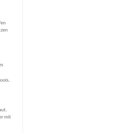
fen
tzen
es
ools.
aut.
r mit