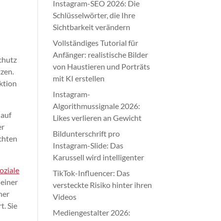
Instagram-SEO 2026: Die
Schlüsselwörter, die Ihre
Sichtbarkeit verändern
Vollständiges Tutorial für
Anfänger: realistische Bilder
chutz
von Haustieren und Porträts
zen.
mit KI erstellen
ktion
Instagram-
Algorithmussignale 2026:
 auf
Likes verlieren an Gewicht
er
Bildunterschrift pro
ichten
Instagram-Slide: Das
Karussell wird intelligenter
oziale
TikTok-Influencer: Das
 einer
versteckte Risiko hinter ihren
ner
Videos
. Sie
Mediengestalter 2026: