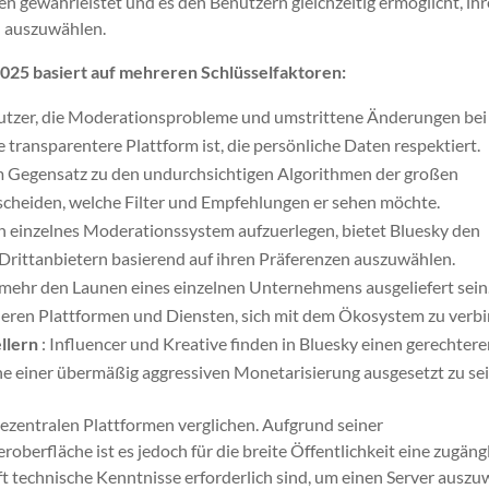
gewährleistet und es den Benutzern gleichzeitig ermöglicht, ihr
n auszuwählen.
025 basiert auf mehreren Schlüsselfaktoren:
nutzer, die Moderationsprobleme und umstrittene Änderungen bei
 transparentere Plattform ist, die persönliche Daten respektiert.
m Gegensatz zu den undurchsichtigen Algorithmen der großen
tscheiden, welche Filter und Empfehlungen er sehen möchte.
in einzelnes Moderationssystem aufzuerlegen, bietet Bluesky den
Drittanbietern basierend auf ihren Präferenzen auszuwählen.
 mehr den Launen eines einzelnen Unternehmens ausgeliefert sein
deren Plattformen und Diensten, sich mit dem Ökosystem zu verb
llern
: Influencer und Kreative finden in Bluesky einen gerechter
e einer übermäßig aggressiven Monetarisierung ausgesetzt zu sei
ezentralen Plattformen verglichen. Aufgrund seiner
oberfläche ist es jedoch für die breite Öffentlichkeit eine zugäng
t technische Kenntnisse erforderlich sind, um einen Server ausz