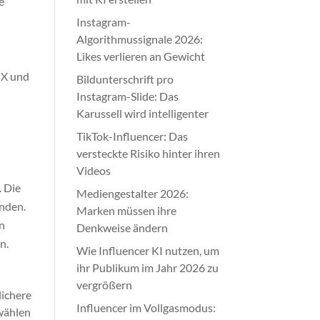
e
Instagram-
Algorithmussignale 2026:
Likes verlieren an Gewicht
 X und
Bildunterschrift pro
Instagram-Slide: Das
Karussell wird intelligenter
TikTok-Influencer: Das
versteckte Risiko hinter ihren
Videos
. Die
Mediengestalter 2026:
inden.
Marken müssen ihre
en
Denkweise ändern
n.
Wie Influencer KI nutzen, um
ihr Publikum im Jahr 2026 zu
vergrößern
lichere
Influencer im Vollgasmodus:
uwählen