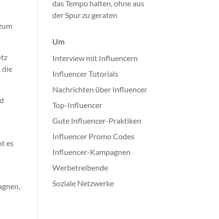
das Tempo halten, ohne aus
der Spur zu geraten
 zum
Um
utz
Interview mit Influencern
 die
Influencer Tutorials
Nachrichten über Influencer
nd
Top-Influencer
Gute Influencer-Praktiken
Influencer Promo Codes
ht es
Influencer-Kampagnen
d
Werbetreibende
Soziale Netzwerke
agnen,