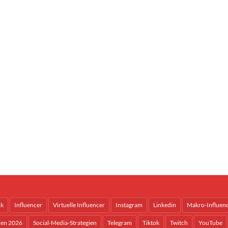
ok
Influencer
Virtuelle Influencer
Instagram
Linkedin
Makro-Influen
ien 2026
Social-Media-Strategien
Telegram
Tiktok
Twitch
YouTube