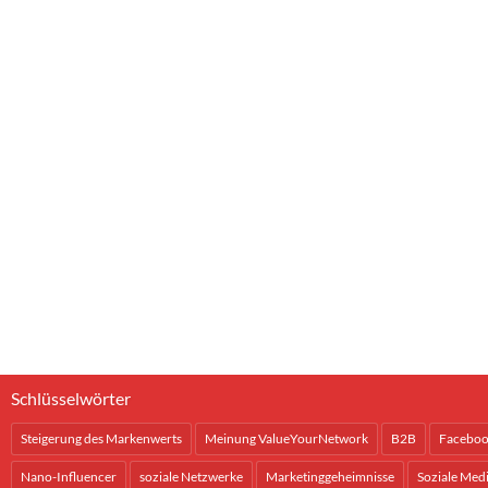
Schlüsselwörter
Steigerung des Markenwerts
Meinung ValueYourNetwork
B2B
Facebo
Nano-Influencer
soziale Netzwerke
Marketinggeheimnisse
Soziale Med