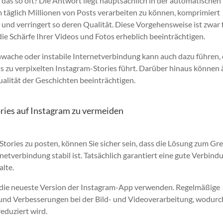
das so oft? Die Antwort liegt hauptsächlich in der automatischen
 täglich Millionen von Posts verarbeiten zu können, komprimiert
und verringert so deren Qualität. Diese Vorgehensweise ist zwar f
e Schärfe Ihrer Videos und Fotos erheblich beeinträchtigen.
schwache oder instabile Internetverbindung kann auch dazu führen,
s zu verpixelten Instagram-Stories führt. Darüber hinaus können 
ualität der Geschichten beeinträchtigen.
ries auf Instagram zu vermeiden
Stories zu posten, können Sie sicher sein, dass die Lösung zum Gre
rnetverbindung stabil ist. Tatsächlich garantiert eine gute Verbind
alte.
Sie die neueste Version der Instagram-App verwenden. Regelmäßige
und Verbesserungen bei der Bild- und Videoverarbeitung, wodurc
reduziert wird.