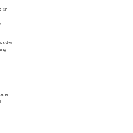
eien
e
os oder
dung
 oder
l