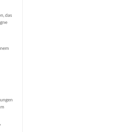
n, das
agne
einem
llungen
 um
?