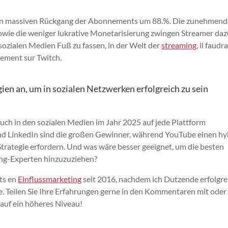
inen massiven Rückgang der Abonnements um 88.%. Die zunehmen
wie die weniger lukrative Monetarisierung zwingen Streamer dazu
ozialen Medien Fuß zu fassen, in der Welt der
streaming
, il faud
uement sur Twitch.
ien an, um in sozialen Netzwerken erfolgreich zu sein
uch in den sozialen Medien im Jahr 2025 auf jede Plattform
und LinkedIn sind die großen Gewinner, während YouTube einen h
Strategie erfordern. Und was wäre besser geeignet, um die besten
ting-Experten hinzuzuziehen?
ts en
Einflussmarketing
seit 2016, nachdem ich Dutzende erfolgre
 Teilen Sie Ihre Erfahrungen gerne in den Kommentaren mit oder
auf ein höheres Niveau!