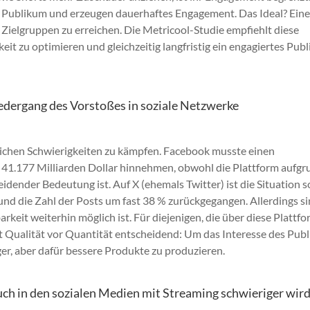
s Publikum und erzeugen dauerhaftes Engagement. Das Ideal? Ein
 Zielgruppen zu erreichen. Die Metricool-Studie empfiehlt diese
eit zu optimieren und gleichzeitig langfristig ein engagiertes Pub
edergang des Vorstoßes in soziale Netzwerke
lichen Schwierigkeiten zu kämpfen. Facebook musste einen
41.177 Milliarden Dollar hinnehmen, obwohl die Plattform aufgr
idender Bedeutung ist. Auf X (ehemals Twitter) ist die Situation s
nd die Zahl der Posts um fast 38 % zurückgegangen. Allerdings si
arkeit weiterhin möglich ist. Für diejenigen, die über diese Plattf
st Qualität vor Quantität entscheidend: Um das Interesse des Pub
ger, aber dafür bessere Produkte zu produzieren.
ch in den sozialen Medien mit Streaming schwieriger wir