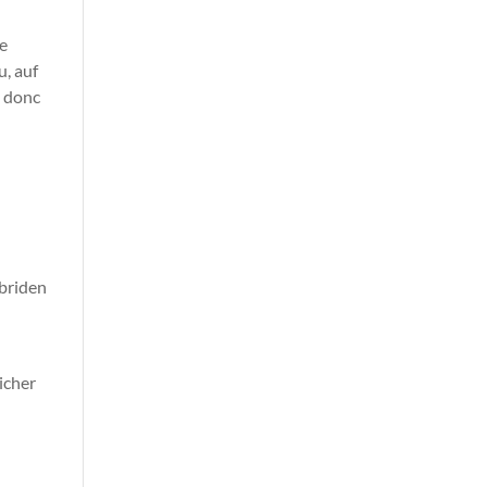
de
, auf
ra donc
ybriden
icher