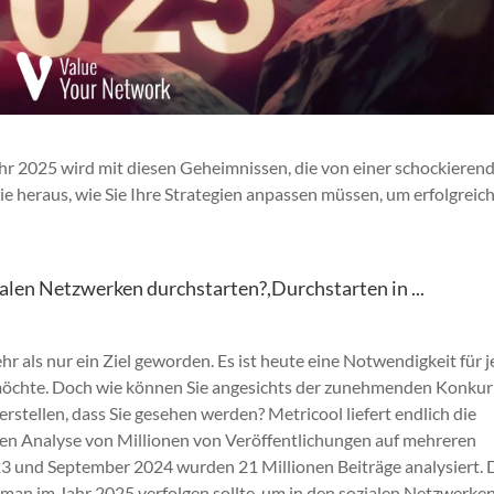
hr 2025 wird mit diesen Geheimnissen, die von einer schockieren
ie heraus, wie Sie Ihre Strategien anpassen müssen, um erfolgreic
ialen Netzwerken durchstarten?,Durchstarten in ...
r als nur ein Ziel geworden. Es ist heute eine Notwendigkeit für j
n möchte. Doch wie können Sie angesichts der zunehmenden Konku
stellen, dass Sie gesehen werden? Metricool liefert endlich die
nden Analyse von Millionen von Veröffentlichungen auf mehreren
3 und September 2024 wurden 21 Millionen Beiträge analysiert. 
 man im Jahr 2025 verfolgen sollte, um in den sozialen Netzwerke