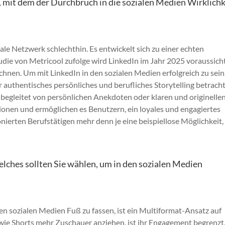
 mit dem der Durchbruch in die sozialen Medien Wirklichk
iale Netzwerk schlechthin. Es entwickelt sich zu einer echten
udie von Metricool zufolge wird LinkedIn im Jahr 2025 voraussicht
hnen. Um mit LinkedIn in den sozialen Medien erfolgreich zu sein
ür authentisches persönliches und berufliches Storytelling betrach
 begleitet von persönlichen Anekdoten oder klaren und originelle
onen und ermöglichen es Benutzern, ein loyales und engagiertes
ierten Berufstätigen mehr denn je eine beispiellose Möglichkeit, 
lches sollten Sie wählen, um in den sozialen Medien
den sozialen Medien Fuß zu fassen, ist ein Multiformat-Ansatz auf
ie Shorts mehr Zuschauer anziehen, ist ihr Engagement begrenzt