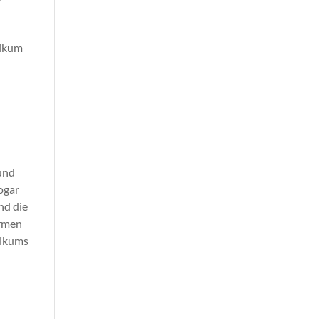
e
likum
und
ogar
nd die
ormen
likums
d