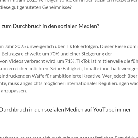
 diese gut gehüteten Geheimnisse?
 zum Durchbruch in den sozialen Medien?
m Jahr 2025 unweigerlich über TikTok erfolgen. Dieser Riese domi
r Beitragsreichweite um 70% und einer Steigerung der
von Videos verbracht wird, um 71%. TikTok ist mittlerweile die fü
likum erreichen möchten. Seine Fähigkeit, Inhalte innerhalb wenige
eeindruckenden Waffe für ambitionierte Kreative. Wer jedoch über
chte, muss angesichts möglicher internationaler Regulierungen w
ll anzupassen.
Durchbruch in den sozialen Medien auf YouTube immer
zu fassen, muss man sich auch mit den gegensätzlichen Entwicklu