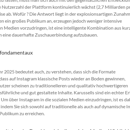
utzerzahl der Plattform kontinuierlich wächst (2,7 Milliarden p
 ab. Wofür ? Die Antwort liegt in der explosionsartigen Zunah
n ein großes Publikum an, erzeugen jedoch weniger intensive
en Medien vorzudringen, ist eine intelligente Kombination aus kur
um eine dauerhafte Zuschauerbindung aufzubauen.
x fondamentaux
r 2025 bedeutet auch, zu verstehen, dass sich die Formate
, dass auf Instagram klassische Posts wieder an Boden gewinnen,
zer scheinen zu traditionelleren und qualitativ hochwertigeren
rliche und gut gestaltete Inhalte. Karussells sind ein echter Er
Um über Instagram in die sozialen Medien einzudringen, ist es da
 indem Sie sich sowohl auf traditionelle als auch auf dynamische I
 Publikum zu erreichen.