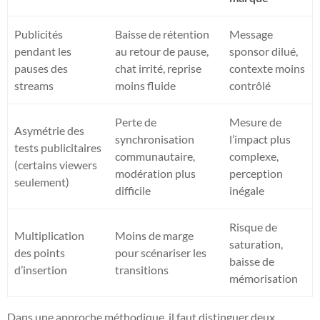
Publicités
Baisse de rétention
Message
pendant les
au retour de pause,
sponsor dilué,
pauses des
chat irrité, reprise
contexte moins
streams
moins fluide
contrôlé
Perte de
Mesure de
Asymétrie des
synchronisation
l’impact plus
tests publicitaires
communautaire,
complexe,
(certains viewers
modération plus
perception
seulement)
difficile
inégale
Risque de
Multiplication
Moins de marge
saturation,
des points
pour scénariser les
baisse de
d’insertion
transitions
mémorisation
Dans une approche méthodique, il faut distinguer deux