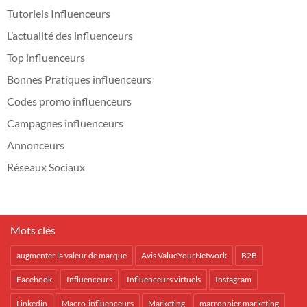
Tutoriels Influenceurs
L’actualité des influenceurs
Top influenceurs
Bonnes Pratiques influenceurs
Codes promo influenceurs
Campagnes influenceurs
Annonceurs
Réseaux Sociaux
Mots clés
augmenter la valeur de marque
Avis ValueYourNetwork
B2B
Facebook
Influenceurs
Influenceurs virtuels
Instagram
Linkedin
Macro-influenceurs
Marketing
marronnier marketing