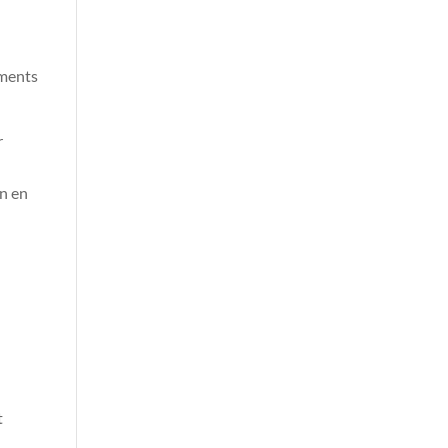
éments
r
on en
t