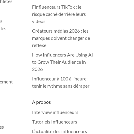
thlètes
Finfluenceurs TikTok : le
risque caché derrière leurs
a
vidéos
 des
Créateurs médias 2026 : les
marques doivent changer de
réflexe
How Influencers Are Using AI
to Grow Their Audience in
2026
Influenceur à 100 à l’heure :
înement
tenir le rythme sans déraper
A propos
Interview influenceurs
Tutoriels Influenceurs
es
L’actualité des influenceurs