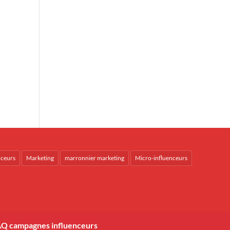
nceurs
Marketing
marronnier marketing
Micro-influenceurs
Q campagnes influenceurs