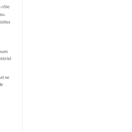
 rôle
au.
telles
nues
tériel
 et ne
de