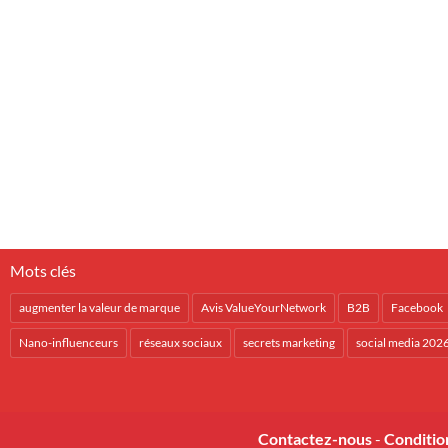
Mots clés
augmenter la valeur de marque
Avis ValueYourNetwork
B2B
Facebook
Nano-influenceurs
réseaux sociaux
secrets marketing
social media 202
Contactez-nous
-
Conditio