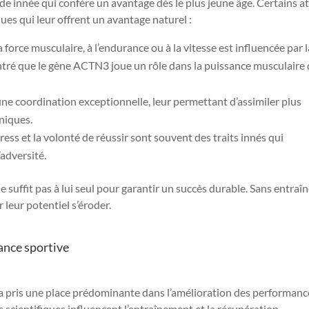
e innée qui confère un avantage dès le plus jeune âge. Certains a
ues qui leur offrent un avantage naturel :
 force musculaire, à l’endurance ou à la vitesse est influencée par l
tré que le gène ACTN3 joue un rôle dans la puissance musculaire
 une coordination exceptionnelle, leur permettant d’assimiler plus
niques.
ess et la volonté de réussir sont souvent des traits innés qui
’adversité.
 ne suffit pas à lui seul pour garantir un succès durable. Sans entra
 leur potentiel s’éroder.
mance sportive
e a pris une place prédominante dans l’amélioration des performanc
scientifiques influencent l’entraînement et la récupération.