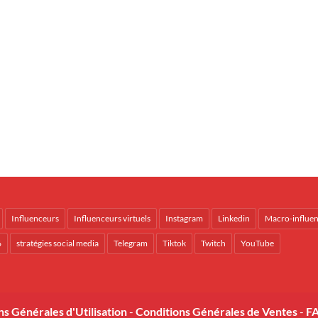
Influenceurs
Influenceurs virtuels
Instagram
Linkedin
Macro-influe
6
stratégies social media
Telegram
Tiktok
Twitch
YouTube
ns Générales d'Utilisation
-
Conditions Générales de Ventes
-
FA