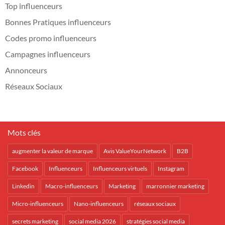
Top influenceurs
Bonnes Pratiques influenceurs
Codes promo influenceurs
Campagnes influenceurs
Annonceurs
Réseaux Sociaux
Mots clés
augmenter la valeur de marque
Avis ValueYourNetwork
B2B
Facebook
Influenceurs
Influenceurs virtuels
Instagram
Linkedin
Macro-influenceurs
Marketing
marronnier marketing
Micro-influenceurs
Nano-influenceurs
réseaux sociaux
secrets marketing
social media 2026
stratégies social media