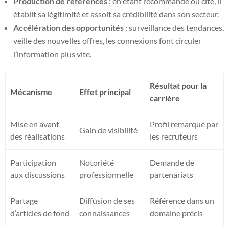
Production de références
: en étant recommandé ou cité, il
établit sa légitimité et assoit sa crédibilité dans son secteur.
Accélération des opportunités
: surveillance des tendances,
veille des nouvelles offres, les connexions font circuler
l’information plus vite.
Résultat pour la
Mécanisme
Effet principal
carrière
Mise en avant
Profil remarqué par
Gain de visibilité
des réalisations
les recruteurs
Participation
Notoriété
Demande de
aux discussions
professionnelle
partenariats
Partage
Diffusion de ses
Référence dans un
d’articles de fond
connaissances
domaine précis