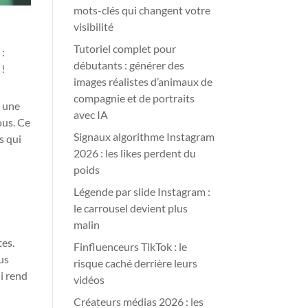
mots-clés qui changent votre
visibilité
Tutoriel complet pour
 :
débutants : générer des
 !
images réalistes d’animaux de
compagnie et de portraits
à une
avec IA
ous. Ce
Signaux algorithme Instagram
s qui
2026 : les likes perdent du
poids
Légende par slide Instagram :
le carrousel devient plus
malin
tes.
Finfluenceurs TikTok : le
us
risque caché derrière leurs
ui rend
vidéos
Créateurs médias 2026 : les