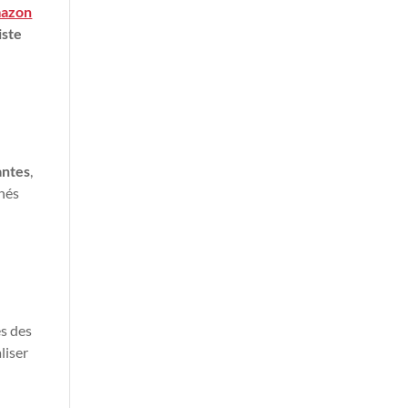
azon
iste
antes
,
nés
és des
liser