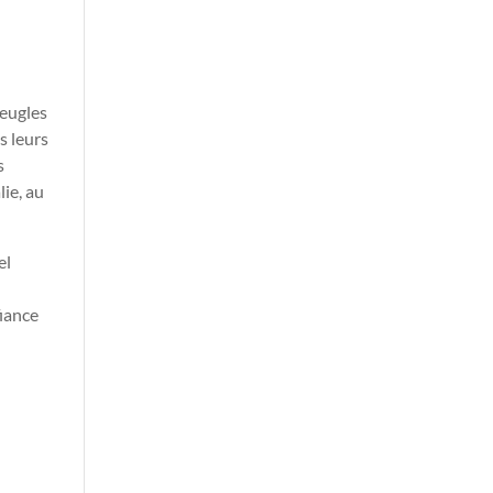
veugles
s leurs
s
ie, au
el
fiance