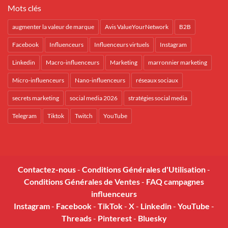
Mots clés
augmenter la valeur de marque
Avis ValueYourNetwork
B2B
Facebook
Influenceurs
Influenceurs virtuels
Instagram
Linkedin
Macro-influenceurs
Marketing
marronnier marketing
Micro-influenceurs
Nano-influenceurs
réseaux sociaux
secrets marketing
social media 2026
stratégies social media
Telegram
Tiktok
Twitch
YouTube
Contactez-nous
-
Conditions Générales d'Utilisation
-
Conditions Générales de Ventes
-
FAQ campagnes
influenceurs
Instagram
-
Facebook
-
TikTok
-
X
-
Linkedin
-
YouTube
-
Threads
-
Pinterest
-
Bluesky