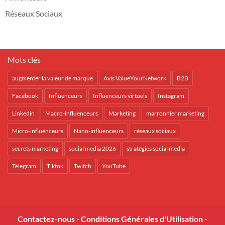
Réseaux Sociaux
Mots clés
augmenter la valeur de marque
Avis ValueYourNetwork
B2B
Facebook
Influenceurs
Influenceurs virtuels
Instagram
Linkedin
Macro-influenceurs
Marketing
marronnier marketing
Micro-influenceurs
Nano-influenceurs
réseaux sociaux
secrets marketing
social media 2026
stratégies social media
Telegram
Tiktok
Twitch
YouTube
Contactez-nous
-
Conditions Générales d'Utilisation
-