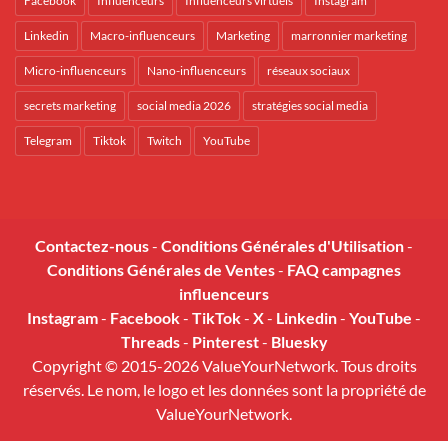
Facebook
Influenceurs
Influenceurs virtuels
Instagram
Linkedin
Macro-influenceurs
Marketing
marronnier marketing
Micro-influenceurs
Nano-influenceurs
réseaux sociaux
secrets marketing
social media 2026
stratégies social media
Telegram
Tiktok
Twitch
YouTube
Contactez-nous
-
Conditions Générales d'Utilisation
-
Conditions Générales de Ventes
-
FAQ campagnes
influenceurs
Instagram
-
Facebook
-
TikTok
-
X
-
Linkedin
-
YouTube
-
Threads
-
Pinterest
-
Bluesky
Copyright © 2015-2026 ValueYourNetwork. Tous droits
réservés. Le nom, le logo et les données sont la propriété de
ValueYourNetwork.