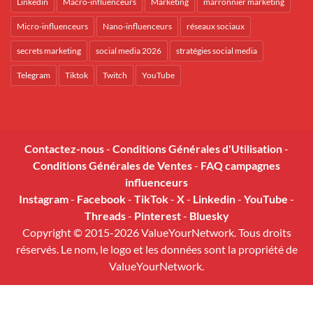
Linkedin
Macro-influenceurs
Marketing
marronnier marketing
Micro-influenceurs
Nano-influenceurs
réseaux sociaux
secrets marketing
social media 2026
stratégies social media
Telegram
Tiktok
Twitch
YouTube
Contactez-nous
-
Conditions Générales d'Utilisation
-
Conditions Générales de Ventes
-
FAQ campagnes
influenceurs
Instagram
-
Facebook
-
TikTok
-
X
-
Linkedin
-
YouTube
-
Threads
-
Pinterest
-
Bluesky
Copyright © 2015-2026 ValueYourNetwork. Tous droits
réservés. Le nom, le logo et les données sont la propriété de
ValueYourNetwork.