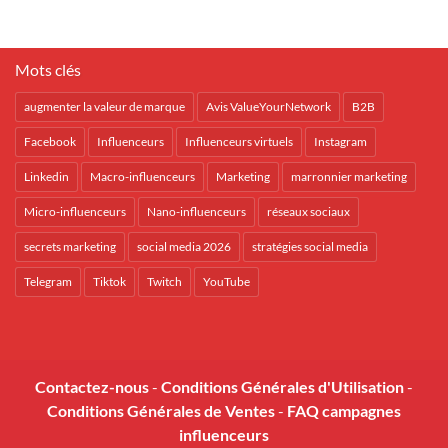
Mots clés
augmenter la valeur de marque
Avis ValueYourNetwork
B2B
Facebook
Influenceurs
Influenceurs virtuels
Instagram
Linkedin
Macro-influenceurs
Marketing
marronnier marketing
Micro-influenceurs
Nano-influenceurs
réseaux sociaux
secrets marketing
social media 2026
stratégies social media
Telegram
Tiktok
Twitch
YouTube
Contactez-nous
-
Conditions Générales d'Utilisation
-
Conditions Générales de Ventes
-
FAQ campagnes
influenceurs