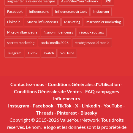
augmenter la valeur de marque
Avis ValueYourNetwork
B2B
Facebook
Influenceurs
Influenceurs virtuels
Instagram
Linkedin
Macro-influenceurs
Marketing
marronnier marketing
Micro-influenceurs
Nano-influenceurs
réseaux sociaux
secrets marketing
social media 2026
stratégies social media
Telegram
Tiktok
Twitch
YouTube
Contactez-nous
-
Conditions Générales d'Utilisation
-
Conditions Générales de Ventes
-
FAQ campagnes
influenceurs
Instagram
-
Facebook
-
TikTok
-
X
-
Linkedin
-
YouTube
-
Threads
-
Pinterest
-
Bluesky
Copyright © 2015-2026 ValueYourNetwork. Tous droits
réservés. Le nom, le logo et les données sont la propriété de