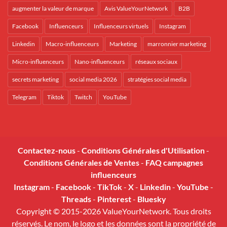
augmenter la valeur de marque
Avis ValueYourNetwork
B2B
Facebook
Influenceurs
Influenceurs virtuels
Instagram
Linkedin
Macro-influenceurs
Marketing
marronnier marketing
Micro-influenceurs
Nano-influenceurs
réseaux sociaux
secrets marketing
social media 2026
stratégies social media
Telegram
Tiktok
Twitch
YouTube
Contactez-nous
-
Conditions Générales d'Utilisation
-
Conditions Générales de Ventes
-
FAQ campagnes
influenceurs
Instagram
-
Facebook
-
TikTok
-
X
-
Linkedin
-
YouTube
-
Threads
-
Pinterest
-
Bluesky
Copyright © 2015-2026 ValueYourNetwork. Tous droits
réservés. Le nom, le logo et les données sont la propriété de