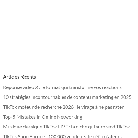
Articles récents
Réponse vidéo X : le format qui transforme vos réactions
10 stratégies incontournables de contenu marketing en 2025
TikTok moteur de recherche 2026 : le virage à ne pas rater
Top-5 Mistakes in Online Networking
Musique classique TikTok LIVE : la niche qui surprend TikTok
TikTok Shop Europe : 100 000 vendeurs, le défi créateurs