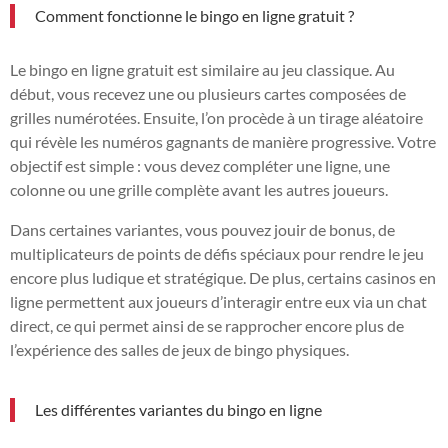
Comment fonctionne le bingo en ligne gratuit ?
Le bingo en ligne gratuit est similaire au jeu classique. Au
début, vous recevez une ou plusieurs cartes composées de
grilles numérotées. Ensuite, l’on procède à un tirage aléatoire
qui révèle les numéros gagnants de manière progressive. Votre
objectif est simple : vous devez compléter une ligne, une
colonne ou une grille complète avant les autres joueurs.
Dans certaines variantes, vous pouvez jouir de bonus, de
multiplicateurs de points de défis spéciaux pour rendre le jeu
encore plus ludique et stratégique. De plus, certains casinos en
ligne permettent aux joueurs d’interagir entre eux via un chat
direct, ce qui permet ainsi de se rapprocher encore plus de
l’expérience des salles de jeux de bingo physiques.
Les différentes variantes du bingo en ligne