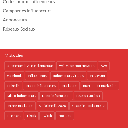
Codes promo influenceurs
Campagnes influenceurs
Annonceurs
Réseaux Sociaux
Mots clés
augmenter la valeur de marque
Avis ValueYourNetwork
B2B
Facebook
Influenceurs
Influenceurs virtuels
Instagram
Linkedin
Macro-influenceurs
Marketing
marronnier marketing
Micro-influenceurs
Nano-influenceurs
réseaux sociaux
secrets marketing
social media 2026
stratégies social media
Telegram
Tiktok
Twitch
YouTube