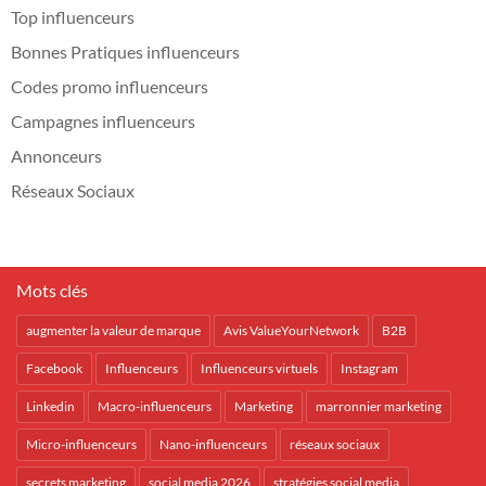
Top influenceurs
Bonnes Pratiques influenceurs
Codes promo influenceurs
Campagnes influenceurs
Annonceurs
Réseaux Sociaux
Mots clés
augmenter la valeur de marque
Avis ValueYourNetwork
B2B
Facebook
Influenceurs
Influenceurs virtuels
Instagram
Linkedin
Macro-influenceurs
Marketing
marronnier marketing
Micro-influenceurs
Nano-influenceurs
réseaux sociaux
secrets marketing
social media 2026
stratégies social media