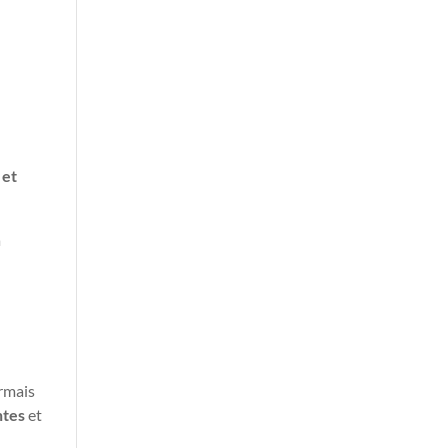
 et
a
ormais
ntes
et