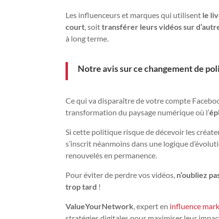
Les influenceurs et marques qui utilisent
le l
court
, soit
transférer leurs vidéos sur d’au
à long terme.
Notre avis sur ce changement de pol
Ce qui va disparaître de votre compte Facebo
transformation du paysage numérique où l’
ép
Si cette politique risque de décevoir les créat
s’inscrit néanmoins dans une logique d’évolu
renouvelés en permanence.
Pour éviter de perdre vos vidéos,
n’oubliez pa
trop tard
!
ValueYourNetwork
, expert en
influence mar
stratégies digitales pour maximiser leur impac