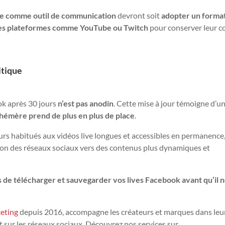
ive comme outil de communication
devront soit
adopter un format
tres plateformes comme YouTube ou Twitch
pour conserver leur 
itique
ok après 30 jours
n’est pas anodin
. Cette mise à jour témoigne d’u
hémère prend de plus en plus de place
.
eurs habitués aux vidéos live longues et accessibles en permanence,
tion des réseaux sociaux vers des contenus plus dynamiques et
s de télécharger et sauvegarder vos lives Facebook avant qu’il n
keting
depuis 2016, accompagne les créateurs et marques dans leu
t sur les réseaux sociaux. Découvrez nos services sur