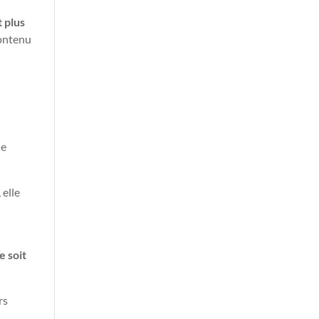
 plus
contenu
ne
 elle
e soit
rs