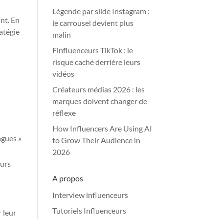
Légende par slide Instagram :
nt. En
le carrousel devient plus
ratégie
malin
Finfluenceurs TikTok : le
risque caché derrière leurs
vidéos
Créateurs médias 2026 : les
marques doivent changer de
réflexe
How Influencers Are Using AI
agues »
to Grow Their Audience in
2026
eurs
A propos
Interview influenceurs
Tutoriels Influenceurs
 leur