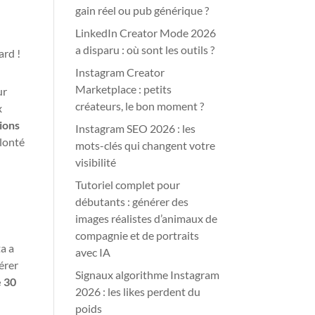
gain réel ou pub générique ?
LinkedIn Creator Mode 2026
a disparu : où sont les outils ?
ard !
Instagram Creator
Marketplace : petits
ur
créateurs, le bon moment ?
x
ions
Instagram SEO 2026 : les
olonté
mots-clés qui changent votre
visibilité
Tutoriel complet pour
débutants : générer des
images réalistes d’animaux de
compagnie et de portraits
a a
avec IA
gérer
Signaux algorithme Instagram
e 30
2026 : les likes perdent du
poids