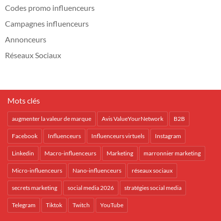
Codes promo influenceurs
Campagnes influenceurs
Annonceurs
Réseaux Sociaux
Mots clés
augmenter la valeur de marque
Avis ValueYourNetwork
B2B
Facebook
Influenceurs
Influenceurs virtuels
Instagram
Linkedin
Macro-influenceurs
Marketing
marronnier marketing
Micro-influenceurs
Nano-influenceurs
réseaux sociaux
secrets marketing
social media 2026
stratégies social media
Telegram
Tiktok
Twitch
YouTube