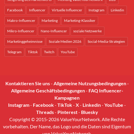
Facebook
Influencer
Virtuelle Influencer
Instagram
Linkedin
Makro-Influencer
Marketing
Marketing-Klassiker
Mikro-Influencer
Nano-Influencer
soziale Netzwerke
Marketinggeheimnisse
Soziale Medien 2026
Social-Media-Strategien
Telegram
Tiktok
Twitch
YouTube
Kontaktieren Sie uns
-
Allgemeine Nutzungsbedingungen
-
Allgemeine Geschäftsbedingungen
-
FAQ Influencer-
Kampagnen
Instagram
-
Facebook
-
TikTok
-
X
-
Linkedin
-
YouTube
-
Threads
-
Pinterest
-
Bluesky
Copyright © 2015-2026 ValueYourNetwork. Alle Rechte
vorbehalten. Der Name, das Logo und die Daten sind Eigentum
von ValueYourNetwork.