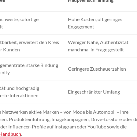
ichweite, sofortige
Hohe Kosten, oft geringes
it
Engagement
tbarkeit, erweitert den Kreis
Weniger Nähe, Authentizität
er Kunden
manchmal in Frage gestellt
gementrate, starke Bindung
Geringere Zuschauerzahlen
nity
tät und hochgradig
Eingeschränkter Umfang
ierte Interaktionen
n Netzwerken aktive Marken – von Mode bis Automobil – ihre
assen: Produkteinführung, Imagekampagnen, Drive-to-Store oder d
 der Influencer-Profile auf Instagram oder YouTube sowie die
 Handbuch
.