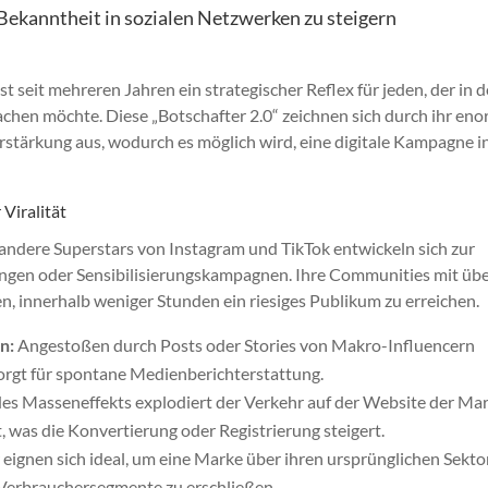
Bekanntheit in sozialen Netzwerken zu steigern
 seit mehreren Jahren ein strategischer Reflex für jeden, der in 
achen möchte. Diese „Botschafter 2.0“ zeichnen sich durch ihr en
rstärkung aus, wodurch es möglich wird, eine digitale Kampagne in
 Viralität
andere Superstars von Instagram und TikTok entwickeln sich zur
ngen oder Sensibilisierungskampagnen. Ihre Communities mit üb
n, innerhalb weniger Stunden ein riesiges Publikum zu erreichen.
n:
Angestoßen durch Posts oder Stories von Makro-Influencern
 sorgt für spontane Medienberichterstattung.
es Masseneffekts explodiert der Verkehr auf der Website der Ma
was die Konvertierung oder Registrierung steigert.
eignen sich ideal, um eine Marke über ihren ursprünglichen Sekto
 Verbrauchersegmente zu erschließen.