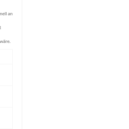
nell an
t
 wäre.