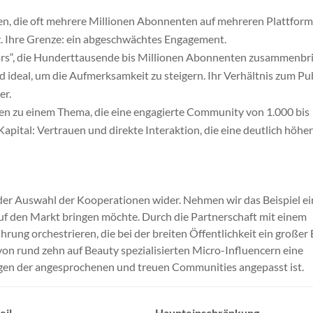
uren, die oft mehrere Millionen Abonnenten auf mehreren Plattfor
z. Ihre Grenze: ein abgeschwächtes Engagement.
tars“, die Hunderttausende bis Millionen Abonnenten zusammenbr
ind ideal, um die Aufmerksamkeit zu steigern. Ihr Verhältnis zum P
er.
rten zu einem Thema, die eine engagierte Community von 1.000 bis
Kapital: Vertrauen und direkte Interaktion, die eine deutlich höhe
 der Auswahl der Kooperationen wider. Nehmen wir das Beispiel ei
uf den Markt bringen möchte. Durch die Partnerschaft mit einem
rung orchestrieren, die bei der breiten Öffentlichkeit ein großer 
von rund zehn auf Beauty spezialisierten Micro-Influencern eine
ngen der angesprochenen und treuen Communities angepasst ist.
eil
Haupteinschränkung