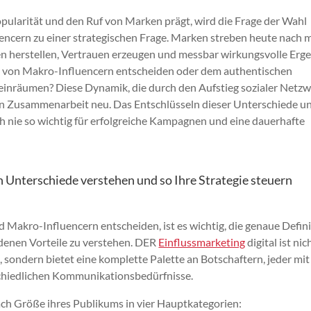
Popularität und den Ruf von Marken prägt, wird die Frage der Wahl
ncern zu einer strategischen Frage. Marken streben heute nach 
en herstellen, Vertrauen erzeugen und messbar wirkungsvolle Erg
raft von Makro-Influencern entscheiden oder dem authentischen
einräumen? Diese Dynamik, die durch den Aufstieg sozialer Netz
alen Zusammenarbeit neu. Das Entschlüsseln dieser Unterschiede u
h nie so wichtig für erfolgreiche Kampagnen und eine dauerhafte
n Unterschiede verstehen und so Ihre Strategie steuern
 Makro-Influencern entscheiden, ist es wichtig, die genaue Defin
ndenen Vorteile zu verstehen. DER
Einflussmarketing
digital ist nic
 sondern bietet eine komplette Palette an Botschaftern, jeder mit
rschiedlichen Kommunikationsbedürfnisse.
 nach Größe ihres Publikums in vier Hauptkategorien: