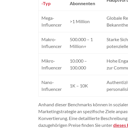
-Typ
Abonnenten
Mega-
Globale Re
>1 Million
Influencer
Bekannthe
Makro-
500.000 – 1
Starke Sich
Influencer
Million+
potenziell
Mikro-
10.000 –
Hohe Enga
Influencer
100.000
zur Commu
Nano-
Authentizi
1K – 10K
Influencer
personalis
Anhand dieser Benchmarks können in soziale
Marketingstrategie an spezifische Ziele anp
Konvertierung. Eine detaillierte Beschreibung
dazugehörigen Preise finden Sie unter
dieses