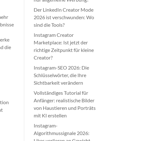
Der LinkedIn Creator Mode
mehr
2026 ist verschwunden: Wo
ebnisse
sind die Tools?
Instagram Creator
werke
Marketplace: Ist jetzt der
nd die
richtige Zeitpunkt für kleine
Creator?
Instagram-SEO 2026: Die
Schlüsselwörter, die Ihre
Sichtbarkeit verändern
Vollständiges Tutorial für
Anfänger: realistische Bilder
ition
von Haustieren und Porträts
ht
mit KI erstellen
Instagram-
Algorithmussignale 2026:
Likes verlieren an Gewicht