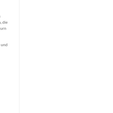
u
, die
turn
t und