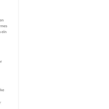
den
ormes
 ein
er
rke
r